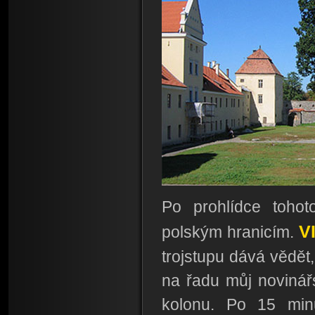
Po prohlídce tohot
V
polským hranicím.
trojstupu dává vědět
na řadu můj novinářs
kolonu. Po 15 minu