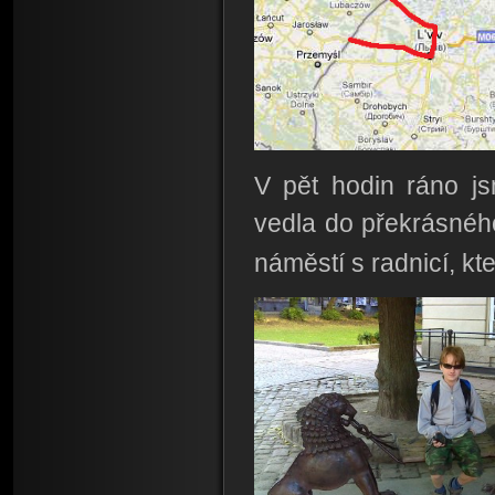
V pět hodin ráno js
vedla do překrásnéh
náměstí s radnicí, kt