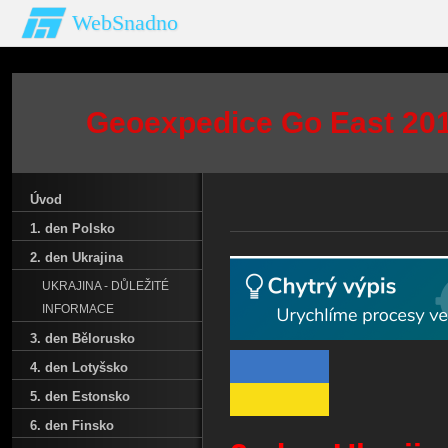
WebSnadno
Geoexpedice Go East 2011
Úvod
1. den Polsko
2. den Ukrajina
UKRAJINA - DŮLEŽITÉ
INFORMACE
3. den Bělorusko
4. den Lotyšsko
5. den Estonsko
6. den Finsko