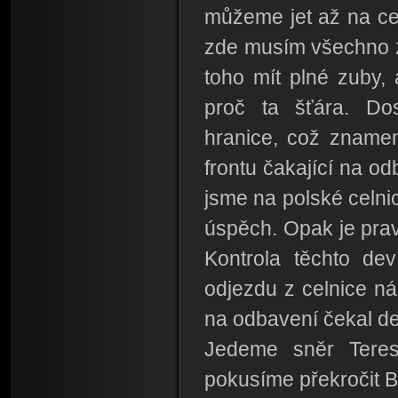
můžeme jet až na cel
zde musím všechno z 
toho mít plné zuby,
proč ta šťára. Dos
hranice, což znamen
frontu čakající na 
jsme na polské celnic
úspěch. Opak je prav
Kontrola těchto dev
odjezdu z celnice ná
na odbavení čekal de
Jedeme sněr Tere
pokusíme překročit B