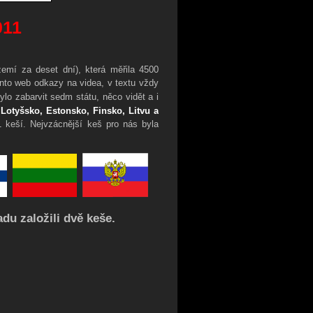
011
mí za deset dní), která měřila 4500
ento web odkazy na videa, v textu vždy
bylo zabarvit sedm státu, něco vidět a i
 Lotyšsko, Estonsko, Finsko, Litvu a
 keší. Nejvzácnější keš pro nás byla
du založili dvě keše.