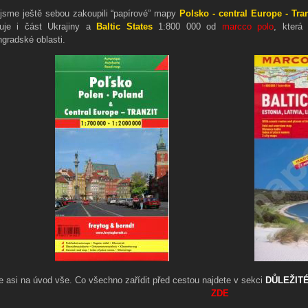
 jsme ještě sebou zakoupili “papírové” mapy
Polsko - central Europe - Tran
uje i část Ukrajiny a
Baltic States
1:800 000 od
marcco polo
, která
ngradské oblasti.
je asi na úvod vše. Co všechno zařídit před cestou najdete v sekci
DŮLEŽIT
ZDE