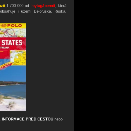
zit
1:700 000 od
freytag&berndt
, která
 obsahuje i územi Běloruska, Ruska,
É INFORMACE PŘED CESTOU
nebo