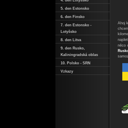
4. den Lotyšsko
5. den Estonsko
6. den Finsko
Ahoj k
7. den Estonsko -
chcem
Lotyšsko
kilom
najdet
8. den Litva
něco 
9. den Rusko‚
Rusko
Kaliningradská oblas
samozř
10. Polsko - SRN
Vzkazy