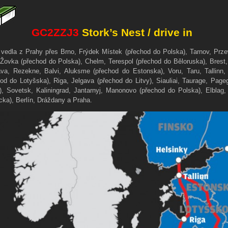
GC2ZZJ3
Stork’s Nest / drive in
 vedla z Prahy přes Brno, Frýdek Místek (přechod do Polska), Tarnov, Prze
 Žovka (přechod do Polska), Chelm, Terespol (přechod do Běloruska), Brest
ava, Rezekne, Balvi, Aluksme (přechod do Estonska), Voru, Taru, Tallinn
hod do Lotyšska), Riga, Jelgava (přechod do Litvy), Siauliai, Taurage, Page
t), Sovetsk, Kaliningrad, Jantarnyj, Manonovo (přechod do Polska), Elblag
ka), Berlín, Dráždany a Praha.