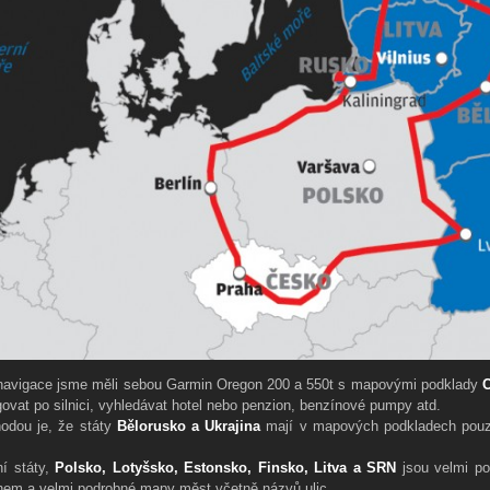
avigace jsme měli sebou Garmin Oregon 200 a 550t s mapovými podklady
C
govat po silnici, vyhledávat hotel nebo penzion, benzínové pumpy atd.
odou je, že státy
Bělorusko a Ukrajina
mají v mapových podkladech pouze
.
ní státy,
Polsko, Lotyšsko, Estonsko, Finsko, Litva a SRN
jsou velmi po
hem a velmi podrobné mapy měst včetně názvů ulic.