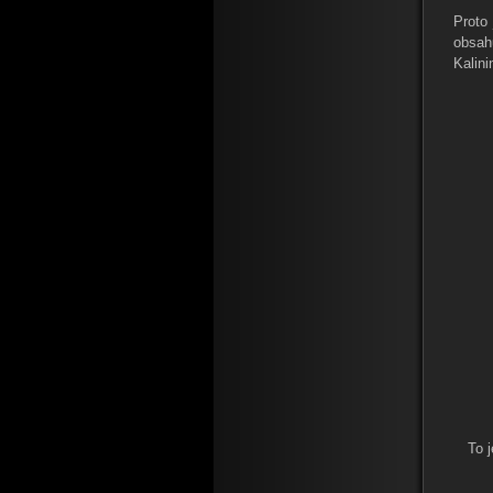
Proto
obsah
Kalini
To 