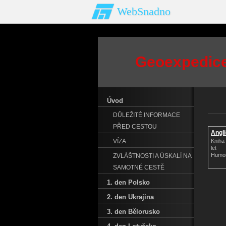
WebSnadno
Geoexpedice 
Úvod
DŮLEŽITÉ INFORMACE
PŘED CESTOU
Angl
VÍZA
Kniha 
let
Humor
ZVLÁŠTNOSTI A ÚSKALÍ NA
SAMOTNÉ CESTĚ
1. den Polsko
2. den Ukrajina
3. den Bělorusko