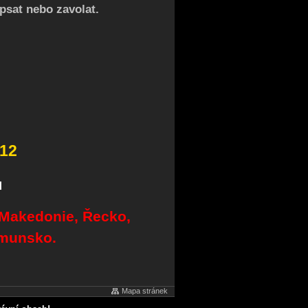
psat nebo zavolat.
12
u
 Makedonie, Řecko,
umunsko.
Mapa stránek