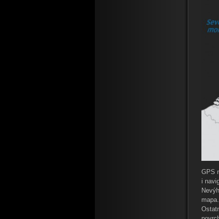
GPS n
i navi
Nevýh
mapa
Ostat
povrc