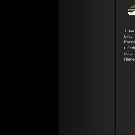
Trasa
Lvov,
Krasl
(přec
oblas
Němec