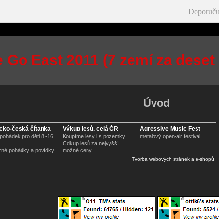
Doporuču
Go East 2011 (7 zemí za deset
Úvod
icko-česká čítanka
Výkup lesů, celá ČR
Agressive Music Fest
pohádek pro děti 8 -16
Koupíme lesy i s pozemky
metalový open-air festival
Odkup lesů za nejvyšší
né pohádky a povídky
možné ceny.
Tvorba webových stránek a e-shopů