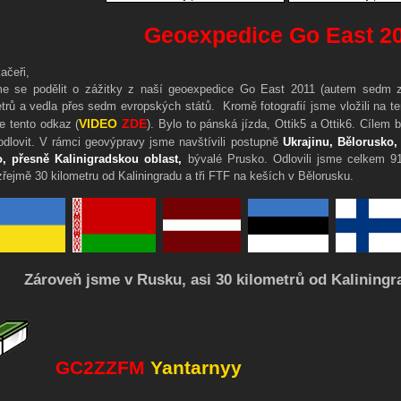
Geoexpedice Go East 2
ačeři,
e se podělit o zážitky z naší geoexpedice Go East 2011 (autem sedm ze
etrů a vedla přes sedm evropských států. Kromě fotografií jsme vložili na t
VIDEO
ZDE
e tento odkaz (
). Bylo to pánská jízda, Ottik5 a Ottik6. Cílem 
odlovit. V rámci geovýpravy jsme navštívili postupně
Ukrajinu, Bělorusko,
, přesně Kalinigradskou oblast,
bývalé Prusko. Odlovili jsme celkem 91
ejmě 30 kilometru od Kaliningradu a tři FTF na keších v Bělorusku.
Zároveň jsme v Rusku, asi 30 kilometrů od Kaliningra
GC2ZZFM
Yantarnyy