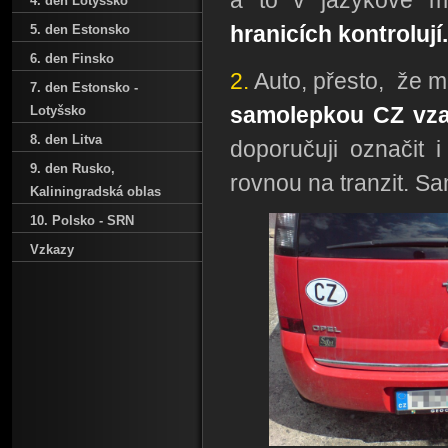
a to v jazykové m
4. den Lotyšsko
hranicích kontrolují.
5. den Estonsko
6. den Finsko
2.
Auto, přesto, že 
7. den Estonsko -
samolepkou CZ vz
Lotyšsko
8. den Litva
doporučuji označit 
9. den Rusko‚
rovnou na tranzit. Sa
Kaliningradská oblas
10. Polsko - SRN
Vzkazy