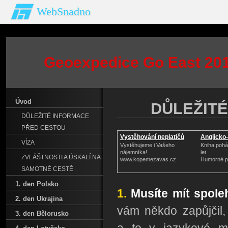
WebSnadno
Geoexpedice Go East 2011
Úvod
DŮLEŽIT
DŮLEŽITÉ INFORMACE
PŘED CESTOU
Vystěhování neplatičů
Anglicko
VÍZA
Vystěhujeme i Vašeho
Kniha pohá
nájemníka!
let
ZVLÁŠTNOSTI A ÚSKALÍ NA
www.kopemezavas.cz
Humorné p
SAMOTNÉ CESTĚ
1. den Polsko
1.
Musíte mít spoleh
2. den Ukrajina
vám někdo zapůjčil,
3. den Bělorusko