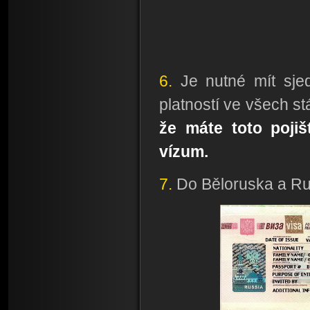
6.
Je nutné mít sje
platností ve všech st
že máte toto pojiš
vízum.
7.
Do Běloruska a Ru